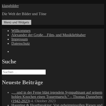
Zum
klangbilder
Inhalt
Die Welt der Bilder und Töne
springen
Menü und Widgets
Willkommen
Alexander der Große…Film- und Musikliebhaber
Impressum
Datenschutz
Facebook
Suche
Suchen
nach:
Neueste Beiträge
„…und in der Ferne bläst irgendein Sympathisant auf seinem
hohlen Knochen einen Trauermarsch.“ – Thomas Danneberg
(1942-2023)
4. Oktober 2023
Haunting & Heartbreaking: Von geheimnisvollen Riesen und