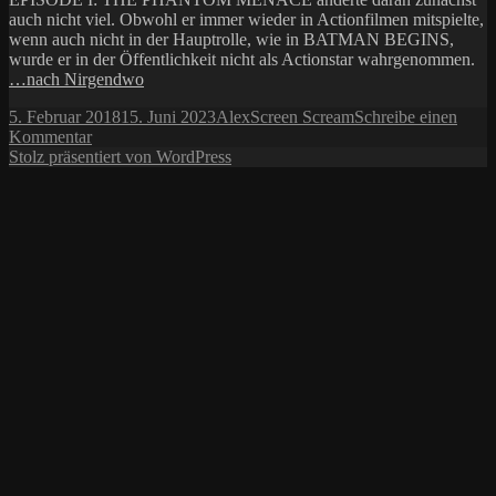
auch nicht viel. Obwohl er immer wieder in Actionfilmen mitspielte,
wenn auch nicht in der Hauptrolle, wie in BATMAN BEGINS,
wurde er in der Öffentlichkeit nicht als Actionstar wahrgenommen.
…nach Nirgendwo
Veröffentlicht
Autor
Kategorien
5. Februar 2018
15. Juni 2023
Alex
Screen Scream
Schreibe einen
am
zu
Kommentar
Es
Stolz präsentiert von WordPress
fährt
ein
Zug
–
THE
COMMUTER