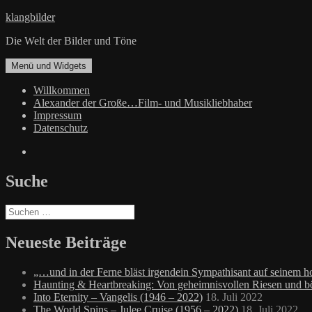
Zum
klangbilder
Inhalt
Die Welt der Bilder und Töne
springen
Menü und Widgets
Willkommen
Alexander der Große…Film- und Musikliebhaber
Impressum
Datenschutz
Facebook
Suche
Suchen
nach:
Neueste Beiträge
„…und in der Ferne bläst irgendein Sympathisant auf seinem
Haunting & Heartbreaking: Von geheimnisvollen Riesen und 
Into Eternity – Vangelis (1946 – 2022)
18. Juli 2022
The World Spins – Julee Cruise (1956 – 2022)
18. Juli 2022