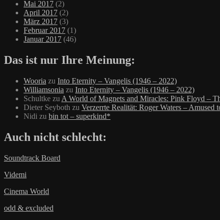
Mai 2017
(2)
April 2017
(2)
März 2017
(3)
Februar 2017
(1)
Januar 2017
(46)
Das ist nur Ihre Meinung:
Wooria
zu
Into Eternity – Vangelis (1946 – 2022)
Williamsonia
zu
Into Eternity – Vangelis (1946 – 2022)
Schultke
zu
A World of Magnets and Miracles: Pink Floyd – Th
Dieter Seyboth
zu
Verzerrte Realität: Roger Waters – Amused 
Nidi
zu
bin tot – superkind*
Auch nicht schlecht:
Soundtrack Board
Videmi
Cinema World
odd & excluded