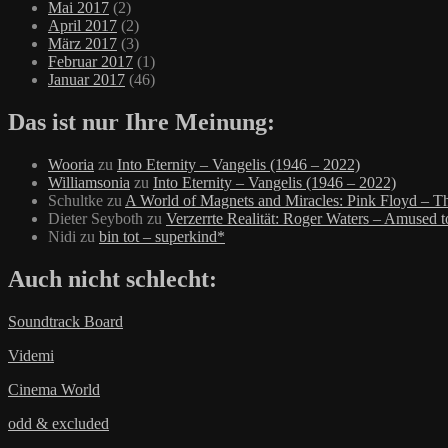
Mai 2017
(2)
April 2017
(2)
März 2017
(3)
Februar 2017
(1)
Januar 2017
(46)
Das ist nur Ihre Meinung:
Wooria
zu
Into Eternity – Vangelis (1946 – 2022)
Williamsonia
zu
Into Eternity – Vangelis (1946 – 2022)
Schultke
zu
A World of Magnets and Miracles: Pink Floyd – Th
Dieter Seyboth
zu
Verzerrte Realität: Roger Waters – Amused 
Nidi
zu
bin tot – superkind*
Auch nicht schlecht:
Soundtrack Board
Videmi
Cinema World
odd & excluded