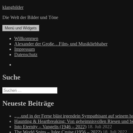
Zum
klangbilder
Inhalt
Die Welt der Bilder und Töne
springen
Menü und Widgets
Willkommen
Alexander der Große…Film- und Musikliebhaber
Impressum
Datenschutz
Facebook
Suche
Suchen
nach:
Neueste Beiträge
„…und in der Ferne bläst irgendein Sympathisant auf seinem
Haunting & Heartbreaking: Von geheimnisvollen Riesen und 
Into Eternity – Vangelis (1946 – 2022)
18. Juli 2022
The World Spins – Julee Cruise (1956 – 2022)
18. Juli 2022