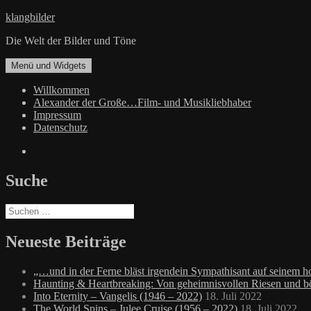
Zum
klangbilder
Inhalt
Die Welt der Bilder und Töne
springen
Menü und Widgets
Willkommen
Alexander der Große…Film- und Musikliebhaber
Impressum
Datenschutz
Facebook
Suche
Suchen
nach:
Neueste Beiträge
„…und in der Ferne bläst irgendein Sympathisant auf seinem
Haunting & Heartbreaking: Von geheimnisvollen Riesen und 
Into Eternity – Vangelis (1946 – 2022)
18. Juli 2022
The World Spins – Julee Cruise (1956 – 2022)
18. Juli 2022