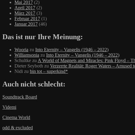
Mai 2017
(2)
April 2017
(2)
März 2017
(3)
Februar 2017
(1)
Januar 2017
(46)
Das ist nur Ihre Meinung:
Wooria
zu
Into Eternity – Vangelis (1946 – 2022)
Williamsonia
zu
Into Eternity – Vangelis (1946 – 2022)
Schultke
zu
A World of Magnets and Miracles: Pink Floyd – Th
Dieter Seyboth
zu
Verzerrte Realität: Roger Waters – Amused 
Nidi
zu
bin tot – superkind*
Auch nicht schlecht:
Soundtrack Board
Videmi
Cinema World
odd & excluded