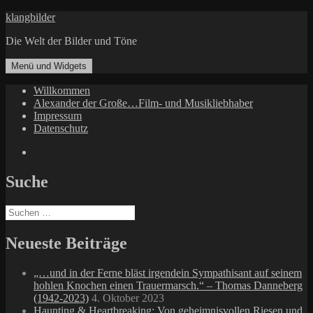
Zum
klangbilder
Inhalt
Die Welt der Bilder und Töne
springen
Menü und Widgets
Willkommen
Alexander der Große…Film- und Musikliebhaber
Impressum
Datenschutz
Facebook
Suche
Suchen
nach:
Neueste Beiträge
„…und in der Ferne bläst irgendein Sympathisant auf seinem
hohlen Knochen einen Trauermarsch.“ – Thomas Danneberg
(1942-2023)
4. Oktober 2023
Haunting & Heartbreaking: Von geheimnisvollen Riesen und