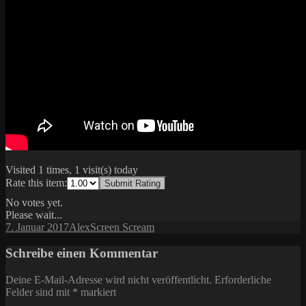
Visited 1 times, 1 visit(s) today
Rate this item:
Submit Rating
No votes yet.
Please wait...
Veröffentlicht
Autor
Kategorien
7. Januar 2017
Alex
Screen Scream
am
Schreibe einen Kommentar
Deine E-Mail-Adresse wird nicht veröffentlicht.
Erforderliche
Felder sind mit
*
markiert