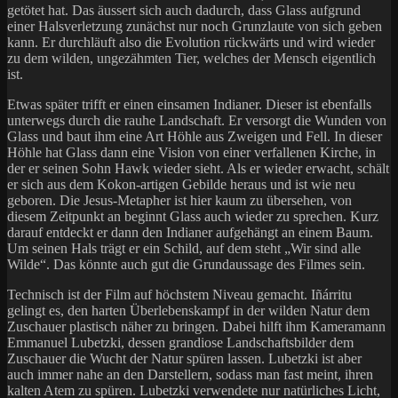
getötet hat. Das äussert sich auch dadurch, dass Glass aufgrund
einer Halsverletzung zunächst nur noch Grunzlaute von sich geben
kann. Er durchläuft also die Evolution rückwärts und wird wieder
zu dem wilden, ungezähmten Tier, welches der Mensch eigentlich
ist.
Etwas später trifft er einen einsamen Indianer. Dieser ist ebenfalls
unterwegs durch die rauhe Landschaft. Er versorgt die Wunden von
Glass und baut ihm eine Art Höhle aus Zweigen und Fell. In dieser
Höhle hat Glass dann eine Vision von einer verfallenen Kirche, in
der er seinen Sohn Hawk wieder sieht. Als er wieder erwacht, schält
er sich aus dem Kokon-artigen Gebilde heraus und ist wie neu
geboren. Die Jesus-Metapher ist hier kaum zu übersehen, von
diesem Zeitpunkt an beginnt Glass auch wieder zu sprechen. Kurz
darauf entdeckt er dann den Indianer aufgehängt an einem Baum.
Um seinen Hals trägt er ein Schild, auf dem steht „Wir sind alle
Wilde“. Das könnte auch gut die Grundaussage des Filmes sein.
Technisch ist der Film auf höchstem Niveau gemacht. Iñárritu
gelingt es, den harten Überlebenskampf in der wilden Natur dem
Zuschauer plastisch näher zu bringen. Dabei hilft ihm Kameramann
Emmanuel Lubetzki, dessen grandiose Landschaftsbilder dem
Zuschauer die Wucht der Natur spüren lassen. Lubetzki ist aber
auch immer nahe an den Darstellern, sodass man fast meint, ihren
kalten Atem zu spüren. Lubetzki verwendete nur natürliches Licht,