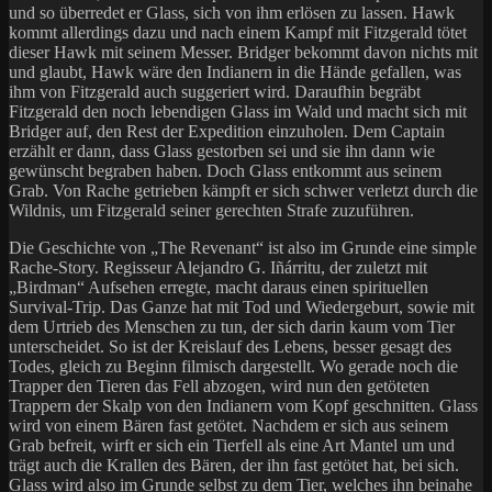
und so überredet er Glass, sich von ihm erlösen zu lassen. Hawk
kommt allerdings dazu und nach einem Kampf mit Fitzgerald tötet
dieser Hawk mit seinem Messer. Bridger bekommt davon nichts mit
und glaubt, Hawk wäre den Indianern in die Hände gefallen, was
ihm von Fitzgerald auch suggeriert wird. Daraufhin begräbt
Fitzgerald den noch lebendigen Glass im Wald und macht sich mit
Bridger auf, den Rest der Expedition einzuholen. Dem Captain
erzählt er dann, dass Glass gestorben sei und sie ihn dann wie
gewünscht begraben haben. Doch Glass entkommt aus seinem
Grab. Von Rache getrieben kämpft er sich schwer verletzt durch die
Wildnis, um Fitzgerald seiner gerechten Strafe zuzuführen.
Die Geschichte von „The Revenant“ ist also im Grunde eine simple
Rache-Story. Regisseur Alejandro G. Iñárritu, der zuletzt mit
„Birdman“ Aufsehen erregte, macht daraus einen spirituellen
Survival-Trip. Das Ganze hat mit Tod und Wiedergeburt, sowie mit
dem Urtrieb des Menschen zu tun, der sich darin kaum vom Tier
unterscheidet. So ist der Kreislauf des Lebens, besser gesagt des
Todes, gleich zu Beginn filmisch dargestellt. Wo gerade noch die
Trapper den Tieren das Fell abzogen, wird nun den getöteten
Trappern der Skalp von den Indianern vom Kopf geschnitten. Glass
wird von einem Bären fast getötet. Nachdem er sich aus seinem
Grab befreit, wirft er sich ein Tierfell als eine Art Mantel um und
trägt auch die Krallen des Bären, der ihn fast getötet hat, bei sich.
Glass wird also im Grunde selbst zu dem Tier, welches ihn beinahe