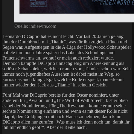
Quelle: indiewire.com
Leonardo DiCaprio hat es nicht leicht. Vor fast 20 Jahren gelang
ihm der Durchbruch mit „Titanic“, was für ihn zugleich Fluch und
Segen war. Aufgestiegen in die A-Liga der Hollywood-Schauspieler
haftete ihm noch Jahre später das Label des Schönlings und
Frauenschwarms an, worauf er meist auch reduziert wurde.
Dennoch kämpfte DiCaprio unnachgiebig um Anerekennung als
seriöser Schauspieler, welcher er auch vor „Titanic“ schon war. Sein
immer noch jugendhaftes Aussehen ist dabei meist im Weg, so
kurios das auch klingt. Egal, welche Rolle er spielt, man erkennt
immer wieder den Jack aus „Titanic“ in seinem Gesicht.
Fünf Mal war DiCaprio bereits für den Oscar nominiert, unter
anderem für „Aviator“ und „The Wolf of Wall-Street“, bisher blieb
es bei der Nominierung. Für „The Revenant“ konnte er nun seine
sechste Nominierung einfahren und wenn es mit dieser Rolle nicht
klappt, den Goldjungen mit nach Hause zu nehmen, dann kann
DiCaprio allen nur zurufen „Was muss ich denn noch tun, damit ihr
ihn mir endlich gebt?“. Aber der Reihe nach.