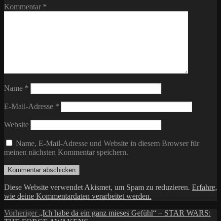
Kommentar
*
Name
*
E-Mail-Adresse
*
Website
Name, E-Mail-Adresse und Website in diesem Browser für
meinen nächsten Kommentar speichern.
Diese Website verwendet Akismet, um Spam zu reduzieren.
Erfahre,
wie deine Kommentardaten verarbeitet werden.
Beitragsnavigation
Vorheriger
Vorheriger
„Ich habe da ein ganz mieses Gefühl“ – STAR WARS: