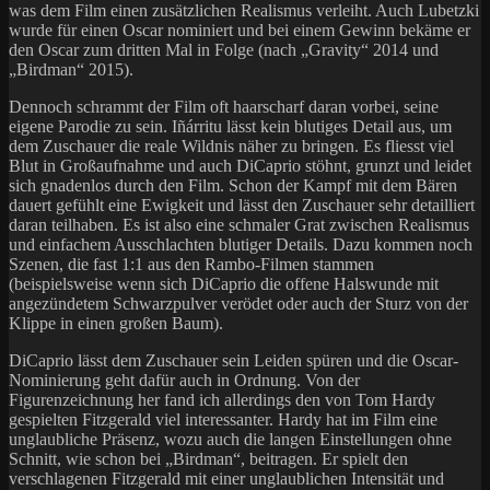
was dem Film einen zusätzlichen Realismus verleiht. Auch Lubetzki
wurde für einen Oscar nominiert und bei einem Gewinn bekäme er
den Oscar zum dritten Mal in Folge (nach „Gravity“ 2014 und
„Birdman“ 2015).
Dennoch schrammt der Film oft haarscharf daran vorbei, seine
eigene Parodie zu sein. Iñárritu lässt kein blutiges Detail aus, um
dem Zuschauer die reale Wildnis näher zu bringen. Es fliesst viel
Blut in Großaufnahme und auch DiCaprio stöhnt, grunzt und leidet
sich gnadenlos durch den Film. Schon der Kampf mit dem Bären
dauert gefühlt eine Ewigkeit und lässt den Zuschauer sehr detailliert
daran teilhaben. Es ist also eine schmaler Grat zwischen Realismus
und einfachem Ausschlachten blutiger Details. Dazu kommen noch
Szenen, die fast 1:1 aus den Rambo-Filmen stammen
(beispielsweise wenn sich DiCaprio die offene Halswunde mit
angezündetem Schwarzpulver verödet oder auch der Sturz von der
Klippe in einen großen Baum).
DiCaprio lässt dem Zuschauer sein Leiden spüren und die Oscar-
Nominierung geht dafür auch in Ordnung. Von der
Figurenzeichnung her fand ich allerdings den von Tom Hardy
gespielten Fitzgerald viel interessanter. Hardy hat im Film eine
unglaubliche Präsenz, wozu auch die langen Einstellungen ohne
Schnitt, wie schon bei „Birdman“, beitragen. Er spielt den
verschlagenen Fitzgerald mit einer unglaublichen Intensität und