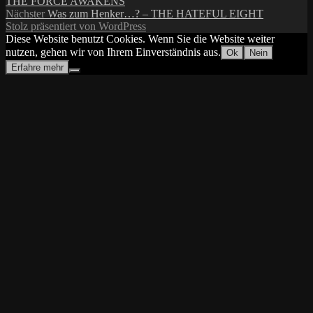
Beitrag:
THE FORCE AWAKENS
Nächster
Nächster
Was zum Henker…? – THE HATEFUL EIGHT
Beitrag:
Stolz präsentiert von WordPress
Diese Website benutzt Cookies. Wenn Sie die Website weiter
nutzen, gehen wir von Ihrem Einverständnis aus.
Ok
Nein
Erfahre mehr