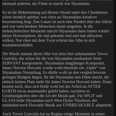
niemand anderen, der Filme so macht wie Shyamalan.
So ist die Beklemmung auf diesem Strand unter den Charakteren
schon deutlich spürbar, was eben an Shyamalans kreativer
Inszenierung liegt. Das Ganze ist auch eine Parabel über das Altern
und wie verschiedene Menschen damit umgehen. In die
melancholischen Momente mischt Shyamalan dann immer wieder
kleine Horrorspitzen, die mal gekonnt sind und mal altbacken
wirken. Nur eben mit dem Twist scheint das Alles in sich
zusammenzufallen.
Die Musik stammt dieses Mal von dem eher unbekannten Trevor
Gureckis, der schon für die von Shyamalan produzierte Serie
SERVANT komponierte. Shyamalans langjähriger Komponist,
James Newton Howard, wurde wohl ebenfalls ein „Opfer“ von
Shyamalans Neuanfang. Es dürfte wohl an den vergleichsweise
geringen Budgets liegen, für die Shyamalan nun Filme macht, die
einfach keinen Platz mehr für James Newton Howard haben. Dazu
kommt noch, dass sich beide wohl bei der Arbeit an AFTER
EARTH etwas auseinander gelebt haben, nachdem es
Unstimmigkeiten über die Art der Musik gab. Für SPLIT und
GLASS holte Shyamalan noch West Dylan Thordson, der
zumindest noch Howards Musik aus UNBREAKABLE adaptierte.
Auch Trevor Gureckis hat zu Beginn einige Momente in seiner