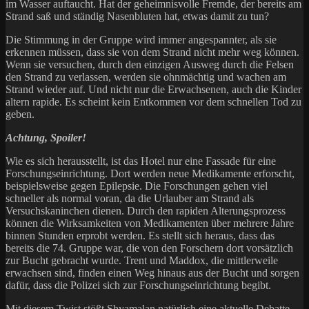
im Wasser auftaucht. Hat der geheimnisvolle Fremde, der bereits am
Strand saß und ständig Nasenbluten hat, etwas damit zu tun?
Die Stimmung in der Gruppe wird immer angespannter, als sie
erkennen müssen, dass sie von dem Strand nicht mehr weg können.
Wenn sie versuchen, durch den einzigen Ausweg durch die Felsen
den Strand zu verlassen, werden sie ohnmächtig und wachen am
Strand wieder auf. Und nicht nur die Erwachsenen, auch die Kinder
altern rapide. Es scheint kein Entkommen vor dem schnellen Tod zu
geben.
Achtung, Spoiler!
Wie es sich herausstellt, ist das Hotel nur eine Fassade für eine
Forschungseinrichtung. Dort werden neue Medikamente erforscht,
beispielsweise gegen Epilepsie. Die Forschungen gehen viel
schneller als normal voran, da die Urlauber am Strand als
Versuchskaninchen dienen. Durch den rapiden Alterungsprozess
können die Wirksamkeiten von Medikamenten über mehrere Jahre
binnen Stunden erprobt werden. Es stellt sich heraus, dass das
bereits die 74. Gruppe war, die von den Forschern dort vorsätzlich
zur Bucht gebracht wurde. Trent und Maddox, die mittlerweile
erwachsen sind, finden einen Weg hinaus aus der Bucht und sorgen
dafür, dass die Polizei sich zur Forschungseinrichtung begibt.
Mit diesem Twist stößt Shyamalan natürlich eine aktuelle Debatte