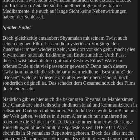
an. Im Corona-Zeitalter sind schnell benötigte und wirksame
Medikamente, die auch auf lange Sicht keine Nebenwirkungen
haben, der Schlüssel.
Spoiler Ende!
Doch gleichzeitig entzaubert Shyamalan mit seinem Twist auch
seinen eigenen Film. Lassen die mysteriösen Vorgänge den
Zuschauer immer wieder rätseln, was dort vor sich geht, macht dies
Shyamalans rationale Erklärung am Ende zunichte. Und: Passt
dieser Twist tatsächlich so gut zum Rest des Films? Wäre ein
offenes Ende nicht viel passender gewesen? Denn nach diesem
Twist kommt noch die scheinbar unvermeidliche „Bestrafung“ der
„Bösen“, welche in dieser Form aber weder überraschend, noch
sonderlich originell ist. Das schadet dem Gesamteindruck des Films
doch leider sehr.
Natürlich gibt es hier auch die bekannten Shyamalan-Maniersimen.
Die Charaktere sind teils sehr eindimensional und kommunizieren in
seltsamen Dialogen miteinander. Auch dürfte es wohl kein Kind auf
der Welt geben, welches in diesem Alter auch nur annährend so
redet, wie die Kinder in OLD. Dazu kommen immer wieder lange
Einstellungen ohne Schnitt, die spätestens seit THE VILLAGE
ebenfalls in Shyamalans Repertoire gehören. Doch das alles macht
auch den Charme seiner Filme aus. Es gibt in diesem Genre einfach