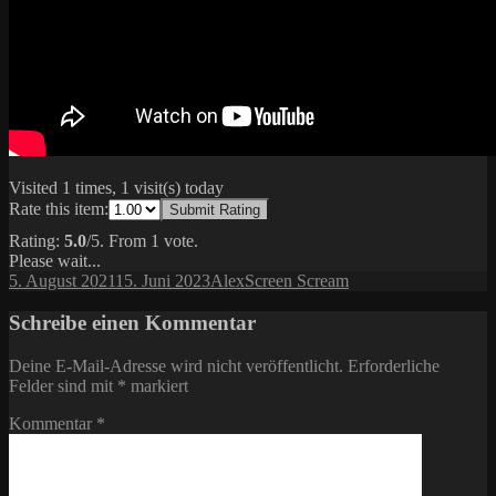
Visited 1 times, 1 visit(s) today
Rate this item:
Submit Rating
Rating:
5.0
/5. From 1 vote.
Please wait...
Veröffentlicht
Autor
Kategorien
5. August 2021
15. Juni 2023
Alex
Screen Scream
am
Schreibe einen Kommentar
Deine E-Mail-Adresse wird nicht veröffentlicht.
Erforderliche
Felder sind mit
*
markiert
Kommentar
*