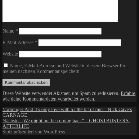
Name
*
E-Mail-Adresse
*
Website
Name, E-Mail-Adresse und Website in diesem Browser für
meinen nächsten Kommentar speichern.
Diese Website verwendet Akismet, um Spam zu reduzieren.
Erfahre,
wie deine Kommentardaten verarbeitet werden.
Beitragsnavigation
Vorheriger
Vorheriger
And it’s only love with a little bit of rain – Nick Cave’s
Beitrag:
CARNAGE
Nächster
Nächster
„We might not be coming back“ – GHOSTBUSTERS:
Beitrag:
AFTERLIFE
Stolz präsentiert von WordPress