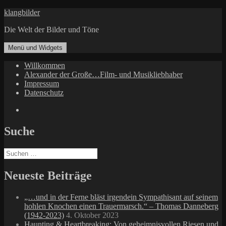
Zum
klangbilder
Inhalt
Die Welt der Bilder und Töne
springen
Menü und Widgets
Willkommen
Alexander der Große…Film- und Musikliebhaber
Impressum
Datenschutz
Facebook
Suche
Suchen
nach:
Neueste Beiträge
„…und in der Ferne bläst irgendein Sympathisant auf seinem
hohlen Knochen einen Trauermarsch.“ – Thomas Danneberg
(1942-2023)
4. Oktober 2023
Haunting & Heartbreaking: Von geheimnisvollen Riesen und